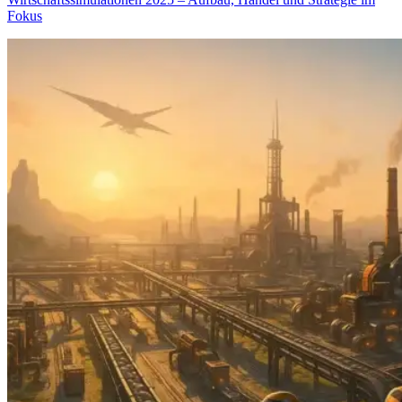
Fokus