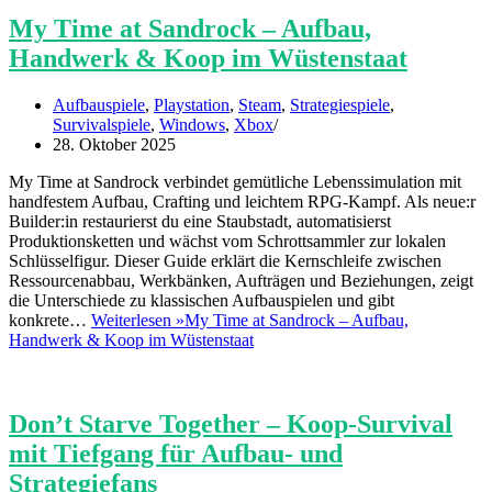
My Time at Sandrock – Aufbau,
Handwerk & Koop im Wüstenstaat
Aufbauspiele
,
Playstation
,
Steam
,
Strategiespiele
,
Survivalspiele
,
Windows
,
Xbox
28. Oktober 2025
My Time at Sandrock verbindet gemütliche Lebenssimulation mit
handfestem Aufbau, Crafting und leichtem RPG-Kampf. Als neue:r
Builder:in restaurierst du eine Staubstadt, automatisierst
Produktionsketten und wächst vom Schrottsammler zur lokalen
Schlüsselfigur. Dieser Guide erklärt die Kernschleife zwischen
Ressourcenabbau, Werkbänken, Aufträgen und Beziehungen, zeigt
die Unterschiede zu klassischen Aufbauspielen und gibt
konkrete…
Weiterlesen »
My Time at Sandrock – Aufbau,
Handwerk & Koop im Wüstenstaat
Don’t Starve Together – Koop-Survival
mit Tiefgang für Aufbau- und
Strategiefans