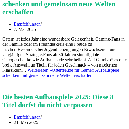
schenken und gemeinsam neue Welten
erschaffen
Empfehlungen
7. Mai 2025
Ostern ist jedes Jahr eine wunderbare Gelegenheit, Gaming-Fans in
der Familie oder im Freundeskreis eine Freude zu
machen.Besonders bei Jugendlichen, jungen Erwachsenen und
langjährigen Strategie-Fans ab 30 Jahren sind digitale
Ostergeschenke wie Aufbauspiele sehr beliebt. Auf Gamivo* es eine
breite Auswahl an Titeln für jeden Geschmack – von modernen
Klassikern…
Weiterlesen »
Osterfreude für Gamer: Aufbauspiele
schenken und gemeinsam neue Welten erschaffen
Die besten Aufbauspiele 2025: Diese 8
Titel darfst du nicht verpassen
Empfehlungen
21. Mai 2025