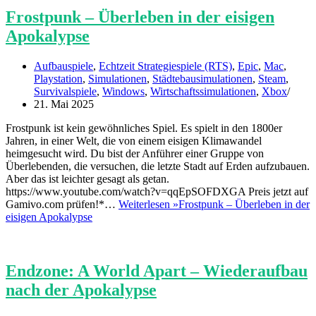
Frostpunk – Überleben in der eisigen
Apokalypse
Aufbauspiele
,
Echtzeit Strategiespiele (RTS)
,
Epic
,
Mac
,
Playstation
,
Simulationen
,
Städtebausimulationen
,
Steam
,
Survivalspiele
,
Windows
,
Wirtschaftssimulationen
,
Xbox
21. Mai 2025
Frostpunk ist kein gewöhnliches Spiel. Es spielt in den 1800er
Jahren, in einer Welt, die von einem eisigen Klimawandel
heimgesucht wird. Du bist der Anführer einer Gruppe von
Überlebenden, die versuchen, die letzte Stadt auf Erden aufzubauen.
Aber das ist leichter gesagt als getan.
https://www.youtube.com/watch?v=qqEpSOFDXGA Preis jetzt auf
Gamivo.com prüfen!*…
Weiterlesen »
Frostpunk – Überleben in der
eisigen Apokalypse
Endzone: A World Apart – Wiederaufbau
nach der Apokalypse