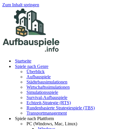
Zum Inhalt springen
Startseite
Spiele nach Genre
Überblick
Aufbauspiele
Städtebausimulationen
Wirtschaftssimulationen
Simulationsspiele
Survival-Aufbauspiele
Echtzeit-Strategie (RTS)
Rundenbasierte Strategiespiele (TBS)
Transportmanagement
Spiele nach Plattform
PC (Windows, Mac, Linux)
Windows