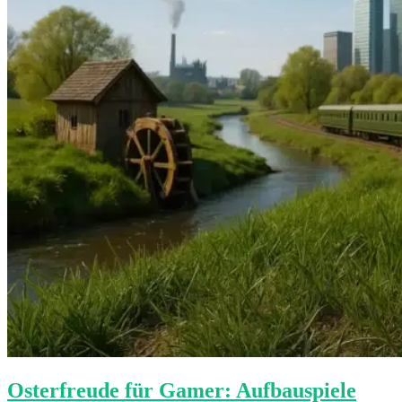
Osterfreude für Gamer: Aufbauspiele