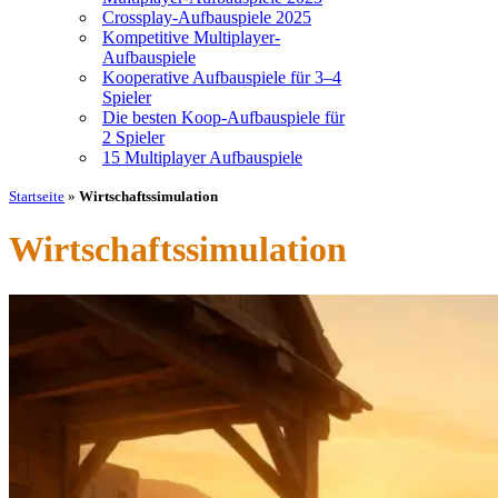
Crossplay-Aufbauspiele 2025
Kompetitive Multiplayer-
Aufbauspiele
Kooperative Aufbauspiele für 3–4
Spieler
Die besten Koop-Aufbauspiele für
2 Spieler
15 Multiplayer Aufbauspiele
Startseite
»
Wirtschaftssimulation
Wirtschaftssimulation