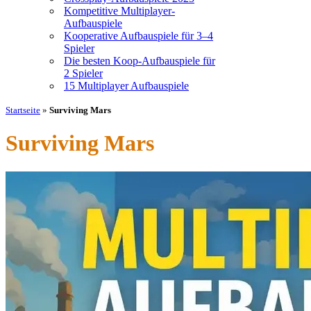
Kompetitive Multiplayer-
Aufbauspiele
Kooperative Aufbauspiele für 3–4
Spieler
Die besten Koop-Aufbauspiele für
2 Spieler
15 Multiplayer Aufbauspiele
Startseite
»
Surviving Mars
Surviving Mars