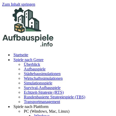
Zum Inhalt springen
Startseite
Spiele nach Genre
Überblick
Aufbauspiele
Städtebausimulationen
Wirtschaftssimulationen
Simulationsspiele
Survival-Aufbauspiele
Echtzeit-Strategie (RTS)
Rundenbasierte Strategiespiele (TBS)
Transportmanagement
Spiele nach Plattform
PC (Windows, Mac, Linux)
Windows