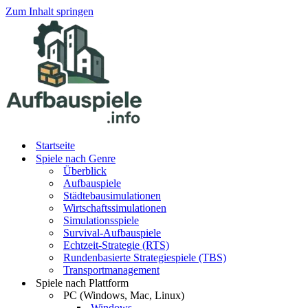
Zum Inhalt springen
Startseite
Spiele nach Genre
Überblick
Aufbauspiele
Städtebausimulationen
Wirtschaftssimulationen
Simulationsspiele
Survival-Aufbauspiele
Echtzeit-Strategie (RTS)
Rundenbasierte Strategiespiele (TBS)
Transportmanagement
Spiele nach Plattform
PC (Windows, Mac, Linux)
Windows