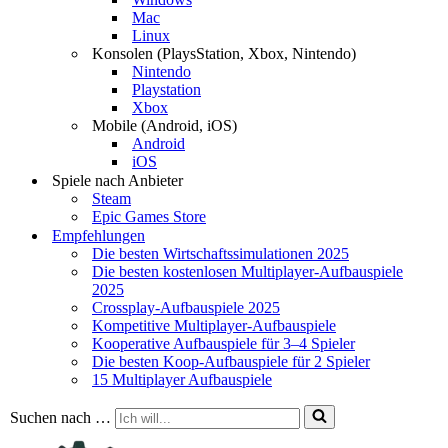
Mac
Linux
Konsolen (PlaysStation, Xbox, Nintendo)
Nintendo
Playstation
Xbox
Mobile (Android, iOS)
Android
iOS
Spiele nach Anbieter
Steam
Epic Games Store
Empfehlungen
Die besten Wirtschaftssimulationen 2025
Die besten kostenlosen Multiplayer-Aufbauspiele
2025
Crossplay-Aufbauspiele 2025
Kompetitive Multiplayer-Aufbauspiele
Kooperative Aufbauspiele für 3–4 Spieler
Die besten Koop-Aufbauspiele für 2 Spieler
15 Multiplayer Aufbauspiele
Suchen nach …