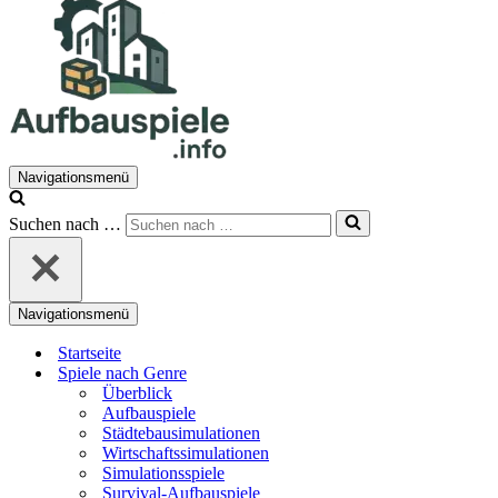
Navigationsmenü
Suchen nach …
Navigationsmenü
Startseite
Spiele nach Genre
Überblick
Aufbauspiele
Städtebausimulationen
Wirtschaftssimulationen
Simulationsspiele
Survival-Aufbauspiele