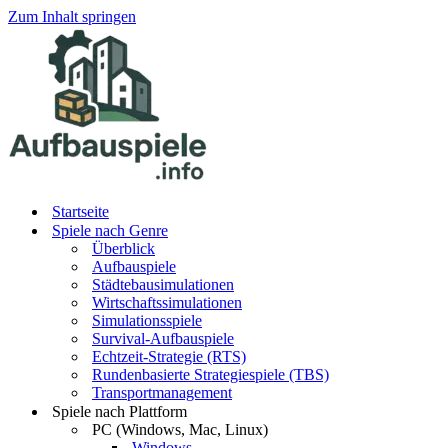
Zum Inhalt springen
Startseite
Spiele nach Genre
Überblick
Aufbauspiele
Städtebausimulationen
Wirtschaftssimulationen
Simulationsspiele
Survival-Aufbauspiele
Echtzeit-Strategie (RTS)
Rundenbasierte Strategiespiele (TBS)
Transportmanagement
Spiele nach Plattform
PC (Windows, Mac, Linux)
Windows