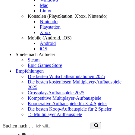
Mac
Linux
Konsolen (PlaysStation, Xbox, Nintendo)
Nintendo
Playstation
Xbox
Mobile (Android, iOS)
Android
iOS
Spiele nach Anbieter
Steam
Epic Games Store
Empfehlungen
Die besten Wirtschaftssimulationen 2025
Die besten kostenlosen Multiplayer-Aufbauspiele
2025
Crossplay-Aufbauspiele 2025
Kompetitive Multiplayer-Aufbauspiele
Kooperative Aufbauspiele für 3–4 Spieler
Die besten Koop-Aufbauspiele für 2 Spieler
15 Multiplayer Aufbauspiele
Suchen nach …