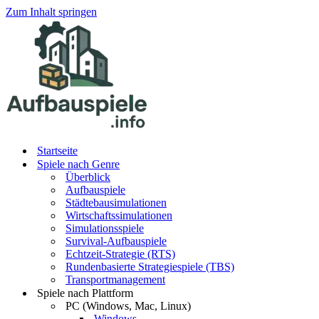
Zum Inhalt springen
Startseite
Spiele nach Genre
Überblick
Aufbauspiele
Städtebausimulationen
Wirtschaftssimulationen
Simulationsspiele
Survival-Aufbauspiele
Echtzeit-Strategie (RTS)
Rundenbasierte Strategiespiele (TBS)
Transportmanagement
Spiele nach Plattform
PC (Windows, Mac, Linux)
Windows