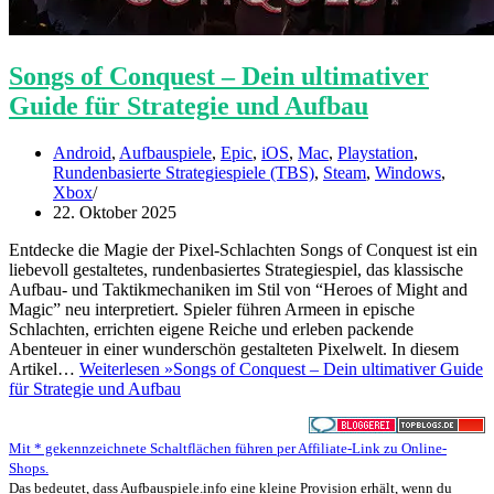
Songs of Conquest – Dein ultimativer
Guide für Strategie und Aufbau
Android
,
Aufbauspiele
,
Epic
,
iOS
,
Mac
,
Playstation
,
Rundenbasierte Strategiespiele (TBS)
,
Steam
,
Windows
,
Xbox
22. Oktober 2025
Entdecke die Magie der Pixel-Schlachten Songs of Conquest ist ein
liebevoll gestaltetes, rundenbasiertes Strategiespiel, das klassische
Aufbau- und Taktikmechaniken im Stil von “Heroes of Might and
Magic” neu interpretiert. Spieler führen Armeen in epische
Schlachten, errichten eigene Reiche und erleben packende
Abenteuer in einer wunderschön gestalteten Pixelwelt. In diesem
Artikel…
Weiterlesen »
Songs of Conquest – Dein ultimativer Guide
für Strategie und Aufbau
Mit * gekennzeichnete Schaltflächen führen per Affiliate-Link zu Online-
Shops.
Das bedeutet, dass Aufbauspiele.info eine kleine Provision erhält, wenn du