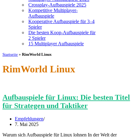
Crossplay-Aufbauspiele 2025
Kompetitive Multiplayer-
Aufbauspiele
Kooperative Aufbauspiele für 3–4
Spieler
Die besten Koop-Aufbauspiele für
2 Spieler
15 Multiplayer Aufbauspiele
Startseite
»
RimWorld Linux
RimWorld Linux
Aufbauspiele für Linux: Die besten Titel
für Strategen und Taktiker
Empfehlungen
7. Mai 2025
Warum sich Aufbauspiele für Linux lohnen In der Welt der