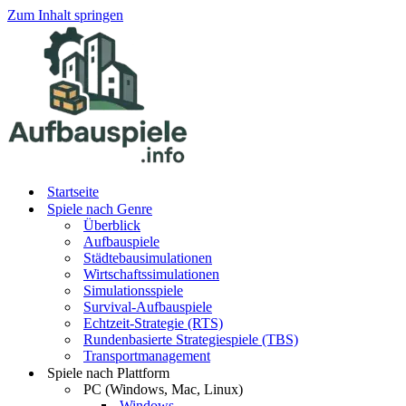
Zum Inhalt springen
Startseite
Spiele nach Genre
Überblick
Aufbauspiele
Städtebausimulationen
Wirtschaftssimulationen
Simulationsspiele
Survival-Aufbauspiele
Echtzeit-Strategie (RTS)
Rundenbasierte Strategiespiele (TBS)
Transportmanagement
Spiele nach Plattform
PC (Windows, Mac, Linux)
Windows