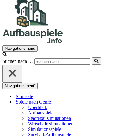
Navigationsmenü
Suchen nach …
Navigationsmenü
Startseite
Spiele nach Genre
Überblick
Aufbauspiele
Städtebausimulationen
Wirtschaftssimulationen
Simulationsspiele
Survival-Aufbauspiele