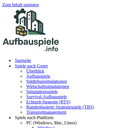
Zum Inhalt springen
Startseite
Spiele nach Genre
Überblick
Aufbauspiele
Städtebausimulationen
Wirtschaftssimulationen
Simulationsspiele
Survival-Aufbauspiele
Echtzeit-Strategie (RTS)
Rundenbasierte Strategiespiele (TBS)
Transportmanagement
Spiele nach Plattform
PC (Windows, Mac, Linux)
Windows