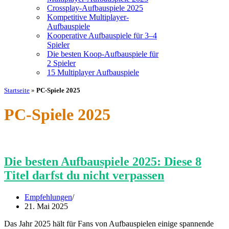
Crossplay-Aufbauspiele 2025
Kompetitive Multiplayer-
Aufbauspiele
Kooperative Aufbauspiele für 3–4
Spieler
Die besten Koop-Aufbauspiele für
2 Spieler
15 Multiplayer Aufbauspiele
Startseite
»
PC-Spiele 2025
PC-Spiele 2025
Die besten Aufbauspiele 2025: Diese 8
Titel darfst du nicht verpassen
Empfehlungen
21. Mai 2025
Das Jahr 2025 hält für Fans von Aufbauspielen einige spannende