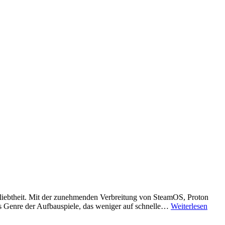
eliebtheit. Mit der zunehmenden Verbreitung von SteamOS, Proton
s Genre der Aufbauspiele, das weniger auf schnelle…
Weiterlesen