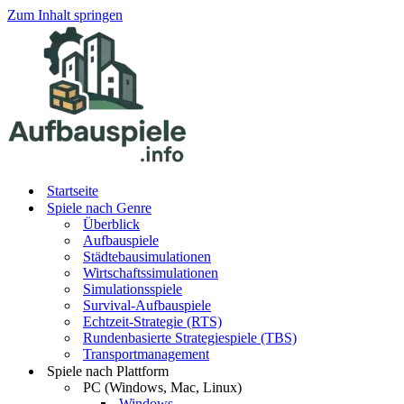
Zum Inhalt springen
Startseite
Spiele nach Genre
Überblick
Aufbauspiele
Städtebausimulationen
Wirtschaftssimulationen
Simulationsspiele
Survival-Aufbauspiele
Echtzeit-Strategie (RTS)
Rundenbasierte Strategiespiele (TBS)
Transportmanagement
Spiele nach Plattform
PC (Windows, Mac, Linux)
Windows