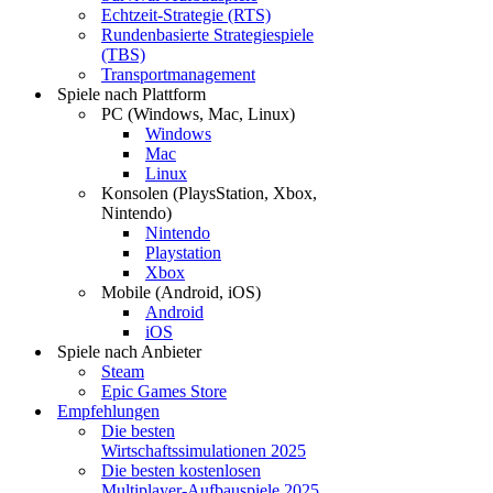
Echtzeit-Strategie (RTS)
Rundenbasierte Strategiespiele
(TBS)
Transportmanagement
Spiele nach Plattform
PC (Windows, Mac, Linux)
Windows
Mac
Linux
Konsolen (PlaysStation, Xbox,
Nintendo)
Nintendo
Playstation
Xbox
Mobile (Android, iOS)
Android
iOS
Spiele nach Anbieter
Steam
Epic Games Store
Empfehlungen
Die besten
Wirtschaftssimulationen 2025
Die besten kostenlosen
Multiplayer-Aufbauspiele 2025