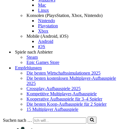
Mac
Linux
Konsolen (PlaysStation, Xbox, Nintendo)
Nintendo
Playstation
Xbox
Mobile (Android, iOS)
Android
iOS
Spiele nach Anbieter
Steam
Epic Games Store
Empfehlungen
Die besten Wirtschaftssimulationen 2025
Die besten kostenlosen Multiplayer-Aufbauspiele
2025
Crossplay-Aufbauspiele 2025
Kompetitive Multiplayer-Aufbauspiele
Kooperative Aufbauspiele für 3–4 Spieler
Die besten Koop-Aufbauspiele für 2 Spieler
15 Multiplayer Aufbauspiele
Suchen nach …