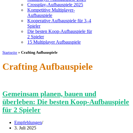
Crossplay-Aufbauspiele 2025
Kompetitive Multiplayer-
Aufbauspiele
Kooperative Aufbauspiele für 3–4
Spieler
Die besten Koop-Aufbauspiele für
2 Spieler
15 Multiplayer Aufbauspiele
Startseite
»
Crafting Aufbauspiele
Crafting Aufbauspiele
Gemeinsam planen, bauen und
überleben: Die besten Koop-Aufbauspiele
für 2 Spieler
Empfehlungen
3. Juli 2025