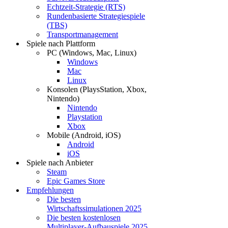
Echtzeit-Strategie (RTS)
Rundenbasierte Strategiespiele
(TBS)
Transportmanagement
Spiele nach Plattform
PC (Windows, Mac, Linux)
Windows
Mac
Linux
Konsolen (PlaysStation, Xbox,
Nintendo)
Nintendo
Playstation
Xbox
Mobile (Android, iOS)
Android
iOS
Spiele nach Anbieter
Steam
Epic Games Store
Empfehlungen
Die besten
Wirtschaftssimulationen 2025
Die besten kostenlosen
Multiplayer-Aufbauspiele 2025