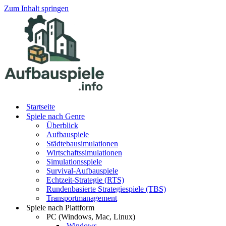
Zum Inhalt springen
Startseite
Spiele nach Genre
Überblick
Aufbauspiele
Städtebausimulationen
Wirtschaftssimulationen
Simulationsspiele
Survival-Aufbauspiele
Echtzeit-Strategie (RTS)
Rundenbasierte Strategiespiele (TBS)
Transportmanagement
Spiele nach Plattform
PC (Windows, Mac, Linux)
Windows