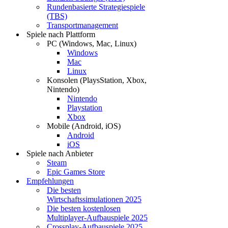
Rundenbasierte Strategiespiele
(TBS)
Transportmanagement
Spiele nach Plattform
PC (Windows, Mac, Linux)
Windows
Mac
Linux
Konsolen (PlaysStation, Xbox,
Nintendo)
Nintendo
Playstation
Xbox
Mobile (Android, iOS)
Android
iOS
Spiele nach Anbieter
Steam
Epic Games Store
Empfehlungen
Die besten
Wirtschaftssimulationen 2025
Die besten kostenlosen
Multiplayer-Aufbauspiele 2025
Crossplay-Aufbauspiele 2025