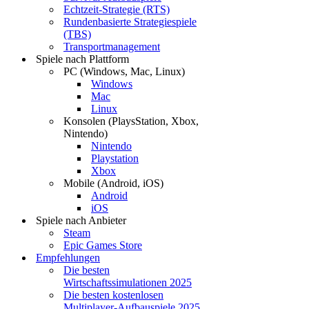
Echtzeit-Strategie (RTS)
Rundenbasierte Strategiespiele
(TBS)
Transportmanagement
Spiele nach Plattform
PC (Windows, Mac, Linux)
Windows
Mac
Linux
Konsolen (PlaysStation, Xbox,
Nintendo)
Nintendo
Playstation
Xbox
Mobile (Android, iOS)
Android
iOS
Spiele nach Anbieter
Steam
Epic Games Store
Empfehlungen
Die besten
Wirtschaftssimulationen 2025
Die besten kostenlosen
Multiplayer-Aufbauspiele 2025