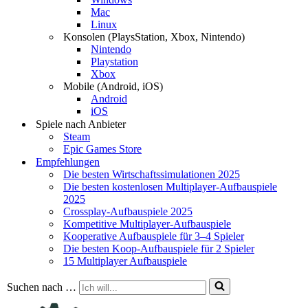
Mac
Linux
Konsolen (PlaysStation, Xbox, Nintendo)
Nintendo
Playstation
Xbox
Mobile (Android, iOS)
Android
iOS
Spiele nach Anbieter
Steam
Epic Games Store
Empfehlungen
Die besten Wirtschaftssimulationen 2025
Die besten kostenlosen Multiplayer-Aufbauspiele
2025
Crossplay-Aufbauspiele 2025
Kompetitive Multiplayer-Aufbauspiele
Kooperative Aufbauspiele für 3–4 Spieler
Die besten Koop-Aufbauspiele für 2 Spieler
15 Multiplayer Aufbauspiele
Suchen nach …