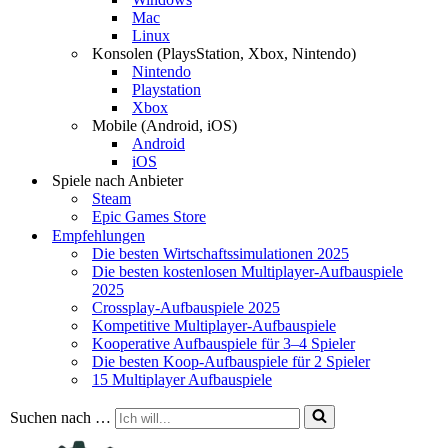
Mac
Linux
Konsolen (PlaysStation, Xbox, Nintendo)
Nintendo
Playstation
Xbox
Mobile (Android, iOS)
Android
iOS
Spiele nach Anbieter
Steam
Epic Games Store
Empfehlungen
Die besten Wirtschaftssimulationen 2025
Die besten kostenlosen Multiplayer-Aufbauspiele
2025
Crossplay-Aufbauspiele 2025
Kompetitive Multiplayer-Aufbauspiele
Kooperative Aufbauspiele für 3–4 Spieler
Die besten Koop-Aufbauspiele für 2 Spieler
15 Multiplayer Aufbauspiele
Suchen nach …