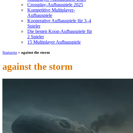
Crossplay-Aufbauspiele 2025
Kompetitive Multiplayer-
Aufbauspiele
Kooperative Aufbauspiele für 3–4
Spieler
Die besten Koop-Aufbauspiele für
2 Spieler
15 Multiplayer Aufbauspiele
Startseite
»
against the storm
against the storm