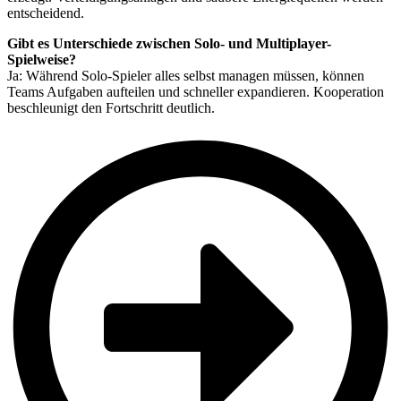
entscheidend.
Gibt es Unterschiede zwischen Solo- und Multiplayer-
Spielweise?
Ja: Während Solo-Spieler alles selbst managen müssen, können
Teams Aufgaben aufteilen und schneller expandieren. Kooperation
beschleunigt den Fortschritt deutlich.