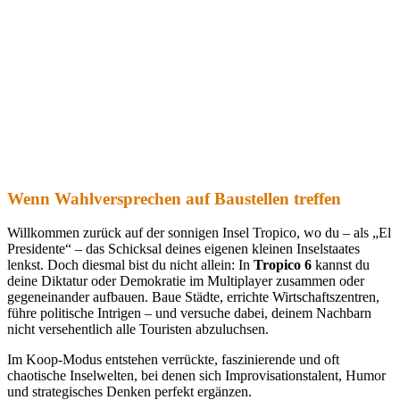
Wenn Wahlversprechen auf Baustellen treffen
Willkommen zurück auf der sonnigen Insel Tropico, wo du – als „El
Presidente“ – das Schicksal deines eigenen kleinen Inselstaates
lenkst. Doch diesmal bist du nicht allein: In
Tropico 6
kannst du
deine Diktatur oder Demokratie im Multiplayer zusammen oder
gegeneinander aufbauen. Baue Städte, errichte Wirtschaftszentren,
führe politische Intrigen – und versuche dabei, deinem Nachbarn
nicht versehentlich alle Touristen abzuluchsen.
Im Koop-Modus entstehen verrückte, faszinierende und oft
chaotische Inselwelten, bei denen sich Improvisationstalent, Humor
und strategisches Denken perfekt ergänzen.