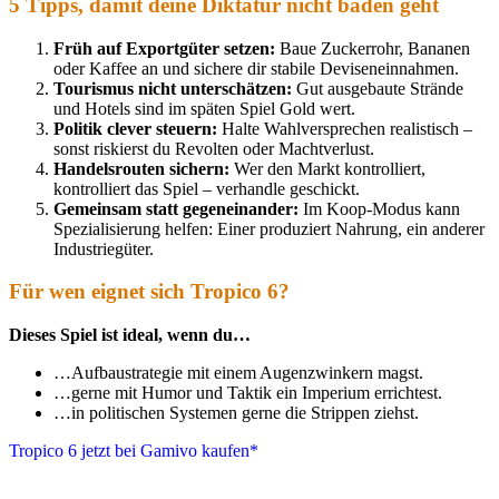
5 Tipps, damit deine Diktatur nicht baden geht
Früh auf Exportgüter setzen:
Baue Zuckerrohr, Bananen
oder Kaffee an und sichere dir stabile Deviseneinnahmen.
Tourismus nicht unterschätzen:
Gut ausgebaute Strände
und Hotels sind im späten Spiel Gold wert.
Politik clever steuern:
Halte Wahlversprechen realistisch –
sonst riskierst du Revolten oder Machtverlust.
Handelsrouten sichern:
Wer den Markt kontrolliert,
kontrolliert das Spiel – verhandle geschickt.
Gemeinsam statt gegeneinander:
Im Koop-Modus kann
Spezialisierung helfen: Einer produziert Nahrung, ein anderer
Industriegüter.
Für wen eignet sich Tropico 6?
Dieses Spiel ist ideal, wenn du…
…Aufbaustrategie mit einem Augenzwinkern magst.
…gerne mit Humor und Taktik ein Imperium errichtest.
…in politischen Systemen gerne die Strippen ziehst.
Tropico 6 jetzt bei Gamivo kaufen*