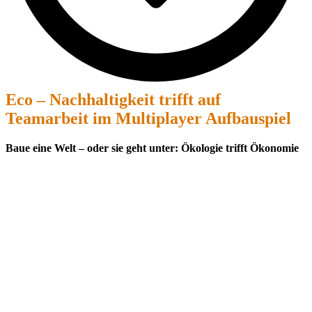
Eco – Nachhaltigkeit trifft auf
Teamarbeit im Multiplayer Aufbauspiel
Baue eine Welt – oder sie geht unter: Ökologie trifft Ökonomie