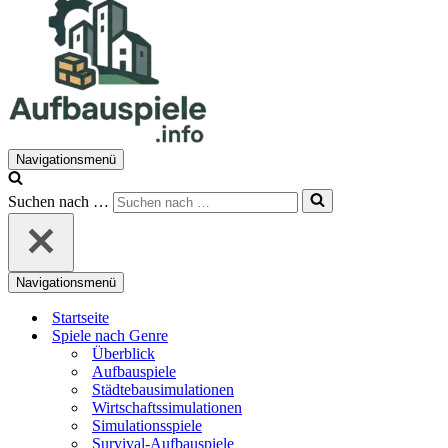
Navigationsmenü
Suchen nach …
Navigationsmenü
Startseite
Spiele nach Genre
Überblick
Aufbauspiele
Städtebausimulationen
Wirtschaftssimulationen
Simulationsspiele
Survival-Aufbauspiele