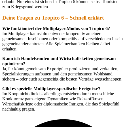
erlaubt. Nur eines ist sicher: In Tropico 6 können selbst Touristen
zum Kriegsgrund werden.
Deine Fragen zu Tropico 6 – Schnell erklärt
Wie funktioniert der Multiplayer-Modus von Tropico 6?
Im Multiplayer kannst du entweder kooperativ an einer
gemeinsamen Insel bauen oder kompetitiv auf verschiedenen Inseln
gegeneinander antreten. Alle Spielmechaniken bleiben dabei
erhalten.
Kann ich Handelsrouten und Wirtschaftsketten gemeinsam
optimieren?
Ja, ihr könnt gemeinsam Exportgüter produzieren und verkaufen,
Spezialisierungen aufbauen und den gemeinsamen Wohlstand
sichern – oder euch gegenseitig die besten Verträge wegschnappen.
Gibt es spezielle Multiplayer-spezifische Ereignisse?
Im Koop nicht direkt – allerdings entstehen durch menschliche
Konkurrenz ganz eigene Dynamiken wie Rohstoffkrisen,
Wirtschaftskriege oder diplomatische Intrigen, die das Spielgefühl
nachhaltig prägen.