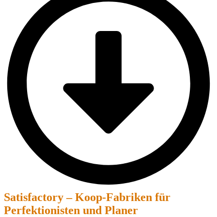
Satisfactory – Koop-Fabriken für
Perfektionisten und Planer