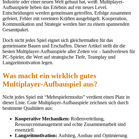
Industrie oder einer neuen Welt gebaut hat, weiß: Multiplayer-
Aufbauspiele heben das Erlebnis auf ein neues Level.
Entscheidungen werden gemeinsam getroffen, Erfolge zusammen
gefeiert, Fehler mit vereinten Kräften ausgebügelt. Kooperation,
Kommunikation und Strategie werden hier zu einem spannenden
Gesamtpaket.
Doch nicht jedes Spiel eignet sich gleichermaßen für das
gemeinsame Bauen und Erschaffen. Dieser Artikel stellt dir die
besten Multiplayer-Aufbauspiele aller Zeiten vor – handverlesen für
PC-Spieler, die Wert auf strategische Tiefe, Teamplay und
Langzeitmotivation legen.
Was macht ein wirklich gutes
Multiplayer-Aufbauspiel aus?
Nicht jedes Spiel mit “Mehrspielermodus” verdient einen Platz in
dieser Liste. Gute Multiplayer-Aufbauspiele zeichnen sich durch
bestimmte Qualitäten aus:
Kooperative Mechaniken:
Rollenverteilung,
Ressourcenmanagement und echte Zusammenarbeit sind
essenziell.
Langzeitmotivation:
Aufstieg, Ausbau und Optimierung