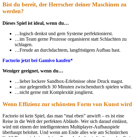
Bist du bereit, der Herrscher deiner Maschinen zu
werden?
Dieses Spiel ist ideal, wenn du…
…logisch denkst und gern Systeme perfektionierst.
…im Team gerne Prozesse organisierst statt Schlachten zu
schlagen.
…Freude an durchdachtem, langfristigem Aufbau hast.
Factorio jetzt bei Gamivo kaufen*
Weniger geeignet, wenn du…
…lieber lockere Sandbox-Erlebnisse ohne Druck magst.
…nur gelegentlich 30 Minuten zwischendurch spielen willst.
…nicht gerne mit Komplexität jonglierst.
Wenn Effizienz zur schönsten Form von Kunst wird
Factorio ist kein Spiel, das man “mal eben” anwirft – es ist eine
Reise in die Welt der perfekten Abläufe. Wer sich darauf einlässt,
wird mit einem der intelligentesten Multiplayer-Aufbauspiele
überhaupt belohnt. Und wenn am Ende alles wie am Schnürchen