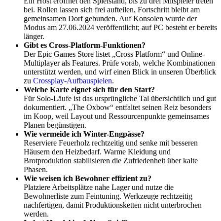
Ein Host eröffnet den Spielstand, bis zu drei Mitspieler treten
bei. Rollen lassen sich frei aufteilen, Fortschritt bleibt am
gemeinsamen Dorf gebunden. Auf Konsolen wurde der
Modus am 27.06.2024 veröffentlicht; auf PC besteht er bereits
länger.
Gibt es Cross-Platform-Funktionen?
Der Epic Games Store listet „Cross Platform“ und Online-
Multiplayer als Features. Prüfe vorab, welche Kombinationen
unterstützt werden, und wirf einen Blick in unseren Überblick
zu
Crossplay-Aufbauspielen
.
Welche Karte eignet sich für den Start?
Für Solo-Läufe ist das ursprüngliche Tal übersichtlich und gut
dokumentiert. „The Oxbow“ entfaltet seinen Reiz besonders
im Koop, weil Layout und Ressourcenpunkte gemeinsames
Planen begünstigen.
Wie vermeide ich Winter-Engpässe?
Reserviere Feuerholz rechtzeitig und senke mit besseren
Häusern den Heizbedarf. Warme Kleidung und
Brotproduktion stabilisieren die Zufriedenheit über kalte
Phasen.
Wie weisen ich Bewohner effizient zu?
Platziere Arbeitsplätze nahe Lager und nutze die
Bewohnerliste zum Feintuning. Werkzeuge rechtzeitig
nachfertigen, damit Produktionsketten nicht unterbrochen
werden.