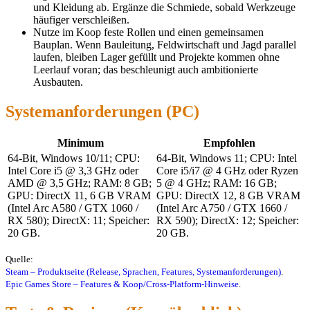
und Kleidung ab. Ergänze die Schmiede, sobald Werkzeuge
häufiger verschleißen.
Nutze im Koop feste Rollen und einen gemeinsamen
Bauplan. Wenn Bauleitung, Feldwirtschaft und Jagd parallel
laufen, bleiben Lager gefüllt und Projekte kommen ohne
Leerlauf voran; das beschleunigt auch ambitionierte
Ausbauten.
Systemanforderungen (PC)
Minimum
Empfohlen
64-Bit, Windows 10/11; CPU:
64-Bit, Windows 11; CPU: Intel
Intel Core i5 @ 3,3 GHz oder
Core i5/i7 @ 4 GHz oder Ryzen
AMD @ 3,5 GHz; RAM: 8 GB;
5 @ 4 GHz; RAM: 16 GB;
GPU: DirectX 11, 6 GB VRAM
GPU: DirectX 12, 8 GB VRAM
(Intel Arc A580 / GTX 1060 /
(Intel Arc A750 / GTX 1660 /
RX 580); DirectX: 11; Speicher:
RX 590); DirectX: 12; Speicher:
20 GB.
20 GB.
Quelle:
Steam – Produktseite (Release, Sprachen, Features, Systemanforderungen)
.
Epic Games Store – Features & Koop/Cross-Platform-Hinweise
.