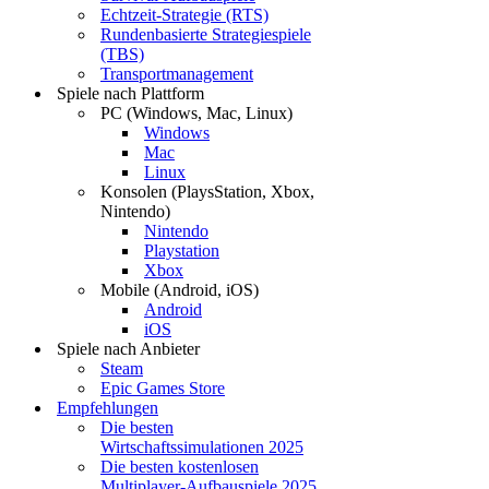
Echtzeit-Strategie (RTS)
Rundenbasierte Strategiespiele
(TBS)
Transportmanagement
Spiele nach Plattform
PC (Windows, Mac, Linux)
Windows
Mac
Linux
Konsolen (PlaysStation, Xbox,
Nintendo)
Nintendo
Playstation
Xbox
Mobile (Android, iOS)
Android
iOS
Spiele nach Anbieter
Steam
Epic Games Store
Empfehlungen
Die besten
Wirtschaftssimulationen 2025
Die besten kostenlosen
Multiplayer-Aufbauspiele 2025