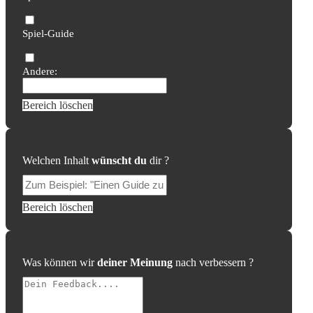
Spiel-Guide
Andere:
Bereich löschen
Welchen Inhalt
wünscht du
dir ?
Bereich löschen
Was können wir
deiner Meinung
nach verbessern ?