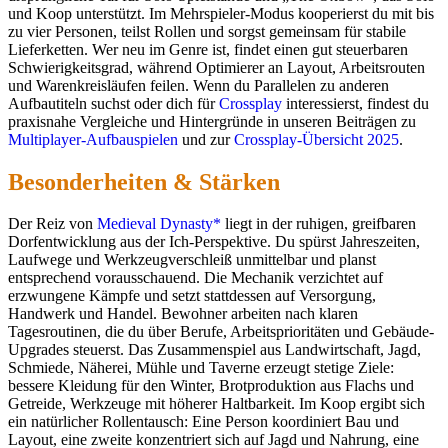
und Koop unterstützt. Im Mehrspieler-Modus kooperierst du mit bis
zu vier Personen, teilst Rollen und sorgst gemeinsam für stabile
Lieferketten. Wer neu im Genre ist, findet einen gut steuerbaren
Schwierigkeitsgrad, während Optimierer an Layout, Arbeitsrouten
und Warenkreisläufen feilen. Wenn du Parallelen zu anderen
Aufbautiteln suchst oder dich für
Crossplay
interessierst, findest du
praxisnahe Vergleiche und Hintergründe in unseren Beiträgen zu
Multiplayer-Aufbauspielen
und zur
Crossplay-Übersicht 2025
.
Besonderheiten & Stärken
Der Reiz von
Medieval Dynasty*
liegt in der ruhigen, greifbaren
Dorfentwicklung aus der Ich-Perspektive. Du spürst Jahreszeiten,
Laufwege und Werkzeugverschleiß unmittelbar und planst
entsprechend vorausschauend. Die Mechanik verzichtet auf
erzwungene Kämpfe und setzt stattdessen auf Versorgung,
Handwerk und Handel. Bewohner arbeiten nach klaren
Tagesroutinen, die du über Berufe, Arbeitsprioritäten und Gebäude-
Upgrades steuerst. Das Zusammenspiel aus Landwirtschaft, Jagd,
Schmiede, Näherei, Mühle und Taverne erzeugt stetige Ziele:
bessere Kleidung für den Winter, Brotproduktion aus Flachs und
Getreide, Werkzeuge mit höherer Haltbarkeit. Im Koop ergibt sich
ein natürlicher Rollentausch: Eine Person koordiniert Bau und
Layout, eine zweite konzentriert sich auf Jagd und Nahrung, eine