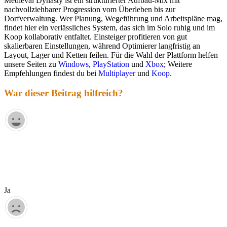
Medieval Dynasty ist ein strukturierter Aufbau-Mix mit
nachvollziehbarer Progression vom Überleben bis zur
Dorfverwaltung. Wer Planung, Wegeführung und Arbeitspläne mag,
findet hier ein verlässliches System, das sich im Solo ruhig und im
Koop kollaborativ entfaltet. Einsteiger profitieren von gut
skalierbaren Einstellungen, während Optimierer langfristig an
Layout, Lager und Ketten feilen. Für die Wahl der Plattform helfen
unsere Seiten zu
Windows
,
PlayStation
und
Xbox
; Weitere
Empfehlungen findest du bei
Multiplayer
und
Koop
.
War dieser Beitrag hilfreich?
Ja