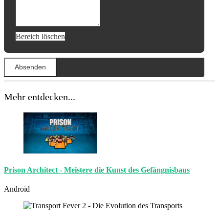
Bereich löschen
Mehr entdecken...
Prison Architect - Meistere die Kunst des Gefängnisbaus
Android